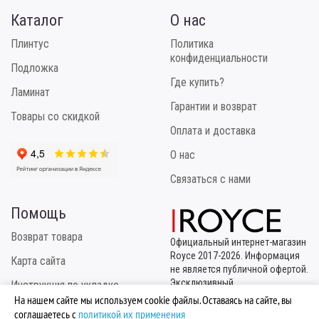
Каталог
О нас
Плинтус
Политика
конфиденциальности
Подложка
Где купить?
Ламинат
Гарантии и возврат
Товары со скидкой
Оплата и доставка
О нас
Связаться с нами
Помощь
Возврат товара
Официальный интернет-магазин
Royce 2017-2026. Информация
Карта сайта
не является публичной офертой.
Эксклюзивный
Инструкция по укладке
правообладатель
На нашем сайте мы используем cookie файлы. Оставаясь на сайте, вы
ТМ "Royce" - ООО "МБК
соглашаетесь с
политикой их применения