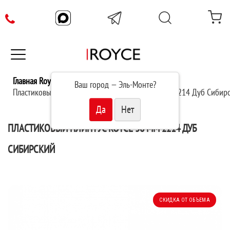
Главная Royce
Плинтус
Ваш город —
Эль-Монте
?
Пластиковый плинтус Royce 58 мм (2200x58x40) 2214 Дуб Сибирс
ПЛАСТИКОВЫЙ ПЛИНТУС ROYCE 58 ММ 2214 ДУБ
СИБИРСКИЙ
СКИДКА ОТ ОБЪЕМА