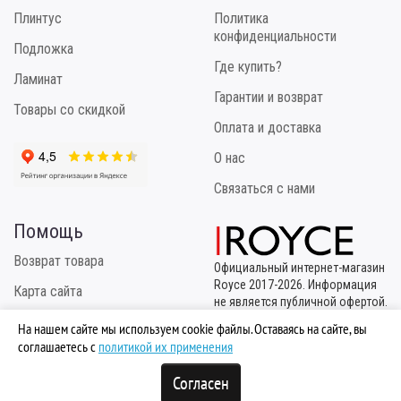
Плинтус
Политика
конфиденциальности
Подложка
Где купить?
Ламинат
Гарантии и возврат
Товары со скидкой
Оплата и доставка
О нас
Связаться с нами
Помощь
Возврат товара
Официальный интернет-магазин
Royce 2017-2026. Информация
Карта сайта
не является публичной офертой.
Эксклюзивный
Инструкция по укладке
На нашем сайте мы используем cookie файлы. Оставаясь на сайте, вы
правообладатель
соглашаетесь с
политикой их применения
ТМ "Royce" - ООО "МБК
Логистик"
Согласен