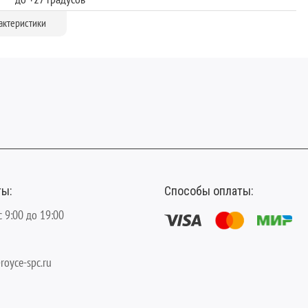
UNICLIC
актеристики
12
V-образная
134
ты:
Способы оплаты:
с 9:00 до 19:00
royce-spc.ru