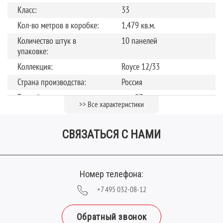
Класс:
33
Кол-во метров в коробке:
1,479 кв.м.
Количество штук в
10 панелей
упаковке:
Коллекция:
Royce 12/33
Страна производства:
Россия
Теплый пол
до +27 градусов
>> Все характеристики
Тип замка:
UNICLIC
Толщина, мм:
12
СВЯЗАТЬСЯ С НАМИ
Фаска:
V-образная
Ширина планки (мм):
134
Номер телефона:
+7 495 032-08-12
Обратный звонок