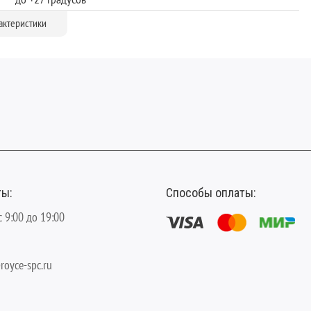
UNICLIC
актеристики
12
V-образная
134
ты:
Способы оплаты:
с 9:00 до 19:00
royce-spc.ru