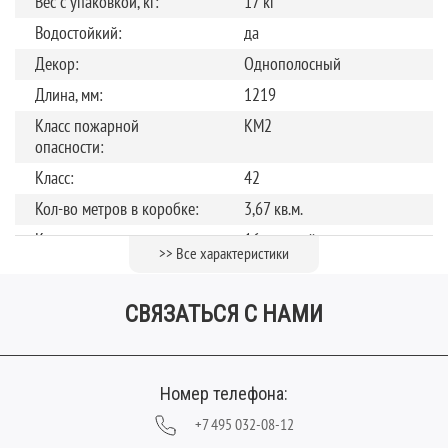
Вес с упаковкой, кг:
17 кг
Водостойкий:
да
Декор:
Однополосный
Длина, мм:
1219
Класс пожарной
КМ2
опасности:
Класс:
42
Кол-во метров в коробке:
3,67 кв.м.
Количество штук в
16 панелей
>> Все характеристики
упаковке:
Коллекция:
Sense LVT
СВЯЗАТЬСЯ С НАМИ
Обработка поверхности:
Полуматовая
Рисунок:
Дуб
Страна производства:
Россия
Номер телефона:
Теплый пол
до +27 градусов
+7 495 032-08-12
Тип соединения:
Клеевое соединение