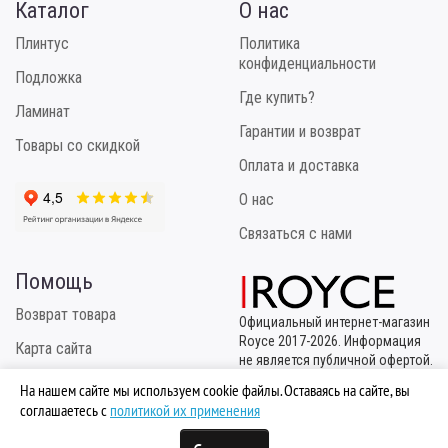
Каталог
О нас
Плинтус
Политика
конфиденциальности
Подложка
Где купить?
Ламинат
Гарантии и возврат
Товары со скидкой
Оплата и доставка
О нас
Связаться с нами
Помощь
Возврат товара
Официальный интернет-магазин
Royce 2017-2026. Информация
Карта сайта
не является публичной офертой.
Эксклюзивный
Инструкция по укладке
На нашем сайте мы используем cookie файлы. Оставаясь на сайте, вы
правообладатель
соглашаетесь с
политикой их применения
ТМ "Royce" - ООО "МБК
Логистик"