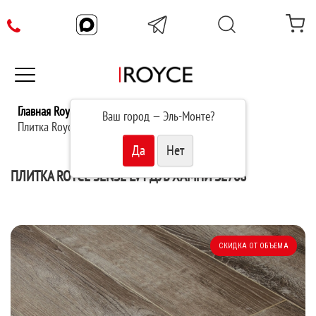
Главная Royce
Каталог
Ваш город —
Эль-Монте
?
Плитка Royce Sense LVT Дуб Хампи SE708
ПЛИТКА ROYCE SENSE LVT ДУБ ХАМПИ SE708
СКИДКА ОТ ОБЪЕМА