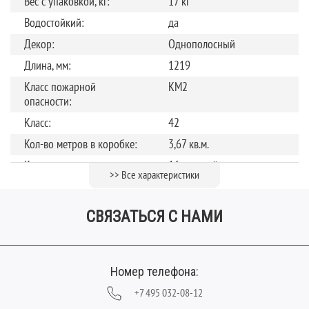
Вес с упаковкой, кг:
17 кг
Водостойкий:
да
Декор:
Однополосный
Длина, мм:
1219
Класс пожарной
КМ2
опасности:
Класс:
42
Кол-во метров в коробке:
3,67 кв.м.
Количество штук в
16 панелей
>> Все характеристики
упаковке:
Коллекция:
Sense LVT
СВЯЗАТЬСЯ С НАМИ
Обработка поверхности:
Полуматовая
Рисунок:
Дуб
Страна производства:
Россия
Номер телефона:
Теплый пол
до +27 градусов
+7 495 032-08-12
Тип соединения:
Клеевое соединение