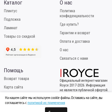
Каталог
О нас
Плинтус
Политика
конфиденциальности
Подложка
Где купить?
Ламинат
Гарантии и возврат
Товары со скидкой
Оплата и доставка
О нас
Связаться с нами
Помощь
Возврат товара
Официальный интернет-магазин
Royce 2017-2026. Информация
Карта сайта
не является публичной офертой.
Эксклюзивный
Инструкция по укладке
На нашем сайте мы используем cookie файлы. Оставаясь на сайте, вы
правообладатель
соглашаетесь с
политикой их применения
ТМ "Royce" - ООО "МБК
Логистик"