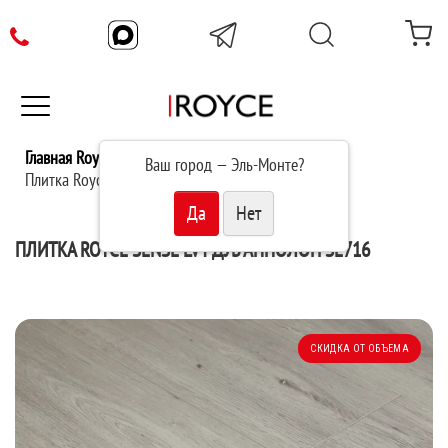
Главная Royce
Каталог
Ваш город —
Эль-Монте
?
Плитка Royce Sense LVT Дуб Апполон SE716
ПЛИТКА ROYCE SENSE LVT ДУБ АППОЛОН SE716
СКИДКА ОТ ОБЪЕМА