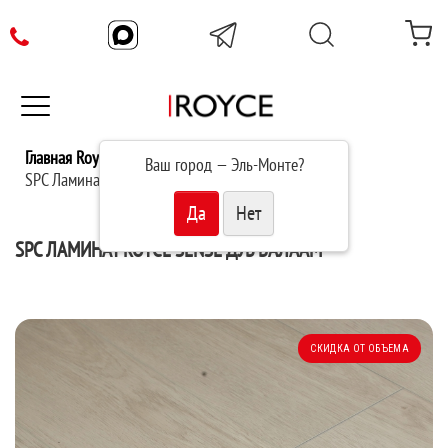
Главная Royce
Каталог
Ваш город —
Эль-Монте
?
SPC Ламинат Royce Sense Дуб Валаам SE721
SPC ЛАМИНАТ ROYCE SENSE ДУБ ВАЛААМ
СКИДКА ОТ ОБЪЕМА