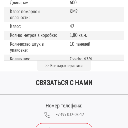
Длина, мм:
600
Класс пожарной
КМ2
опасности:
Класс:
42
Кол-во метров в коробке:
1,80 кв.м.
Количество штук в
10 панелей
упаковке:
Коллекция:
Qvadro 42/4
>> Все характеристики
Рисунок:
Камень
Страна производства:
Россия
СВЯЗАТЬСЯ С НАМИ
Теплый пол
до +27 градусов
Тип замка:
Замок
Толщина, мм:
4
Номер телефона:
Фаска:
V-образная
+7 495 032-08-12
Цвет:
Белый