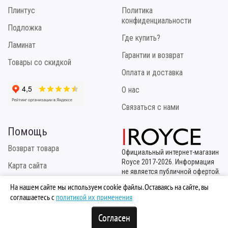
Плинтус
Политика
конфиденциальности
Подложка
Где купить?
Ламинат
Гарантии и возврат
Товары со скидкой
Оплата и доставка
О нас
Связаться с нами
Помощь
Возврат товара
Официальный интернет-магазин
Royce 2017-2026. Информация
Карта сайта
не является публичной офертой.
Эксклюзивный
Инструкция по укладке
На нашем сайте мы используем cookie файлы. Оставаясь на сайте, вы
правообладатель
соглашаетесь с
политикой их применения
ТМ "Royce" - ООО "МБК
Логистик"
Согласен