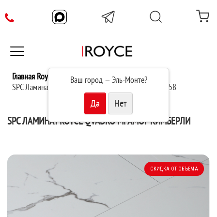
Главная Royce
Каталог
Ваш город —
Эль-Монте
?
SPC Ламинат Royce Qvadro Мрамор Кимберли Q1958
SPC ЛАМИНАТ ROYCE QVADRO МРАМОР КИМБЕРЛИ
СКИДКА ОТ ОБЪЕМА