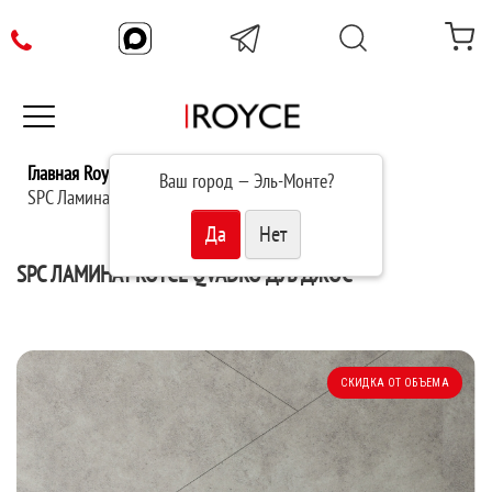
Главная Royce
Каталог
Ваш город —
Эль-Монте
?
SPC Ламинат Royce Qvadro Дуб Джос Q1953
SPC ЛАМИНАТ ROYCE QVADRO ДУБ ДЖОС
СКИДКА ОТ ОБЪЕМА