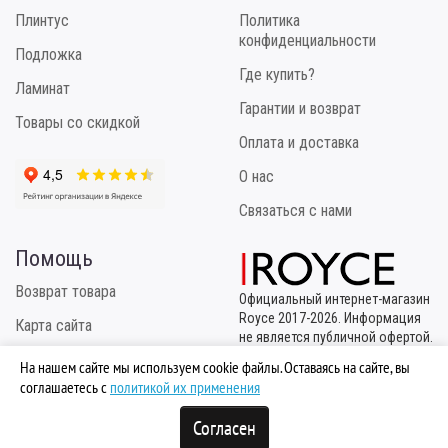
Плинтус
Политика
конфиденциальности
Подложка
Где купить?
Ламинат
Гарантии и возврат
Товары со скидкой
Оплата и доставка
О нас
Связаться с нами
Помощь
Возврат товара
Официальный интернет-магазин
Royce 2017-2026. Информация
Карта сайта
не является публичной офертой.
Эксклюзивный
Инструкция по укладке
На нашем сайте мы используем cookie файлы. Оставаясь на сайте, вы
правообладатель
соглашаетесь с
политикой их применения
ТМ "Royce" - ООО "МБК
Логистик"
Согласен