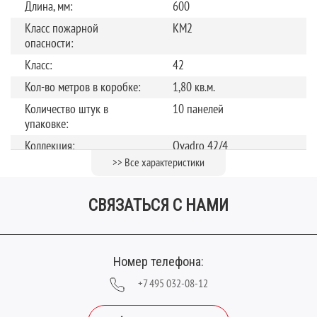
Длина, мм:
600
Класс пожарной
КМ2
опасности:
Класс:
42
Кол-во метров в коробке:
1,80 кв.м.
Количество штук в
10 панелей
упаковке:
Коллекция:
Qvadro 42/4
>> Все характеристики
Рисунок:
Камень
Страна производства:
Россия
СВЯЗАТЬСЯ С НАМИ
Теплый пол
до +27 градусов
Тип замка:
Замок
Толщина, мм:
4
Номер телефона:
Фаска:
V-образная
+7 495 032-08-12
Цвет:
Бежевый