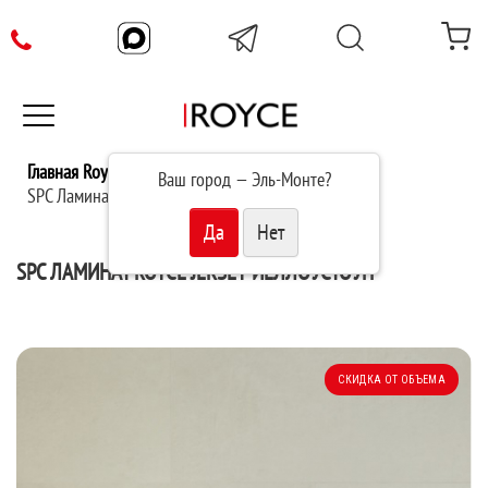
Главная Royce
Каталог
Ваш город —
Эль-Монте
?
SPC Ламинат Royce Jersey Йеллоустоун J408
SPC ЛАМИНАТ ROYCE JERSEY ЙЕЛЛОУСТОУН
СКИДКА ОТ ОБЪЕМА