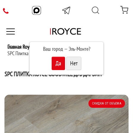
Главная Royce
Каталог
Ваш город —
Эль-Монте
?
SPC Плитка Royce Goodwill Дуб Дарвин G1905
SPC ПЛИТКА ROYCE GOODWILL ДУБ ДАРВИН
СКИДКА ОТ ОБЪЕМА