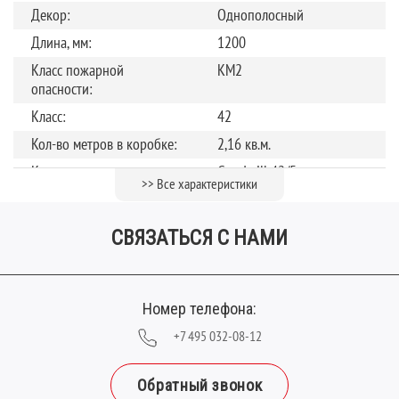
Декор:
Однополосный
Длина, мм:
1200
Класс пожарной
КМ2
опасности:
Класс:
42
Кол-во метров в коробке:
2,16 кв.м.
Коллекция:
Goodwill 42/5
>> Все характеристики
Рисунок:
Дуб
Страна производства:
Россия
СВЯЗАТЬСЯ С НАМИ
Тип замка:
Замок
Толщина, мм:
5
Номер телефона:
Фаска:
микро
Ширина планки (мм):
+7 495 032-08-12
180
Обратный звонок