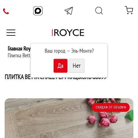
Главная Royce
Каталог
Ваш город —
Эль-Монте
?
Плитка Betta Chalet LVT Кицбюль G8099
ПЛИТКА BETTA CHALET LVT КИЦБЮЛЬ G8099
СКИДКА ОТ ОБЪЕМА