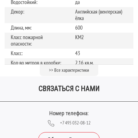
Водостойкий:
да
Декор:
Английская (венгерская)
ёлка
Длина, мм:
600
Класс пожарной
КМ2
опасности:
Класс:
43
Кол-во метров в коробке:
2,16 кв.м.
>> Все характеристики
Количество штук в
30 панелей
упаковке:
СВЯЗАТЬСЯ С НАМИ
Коллекция:
Chalet LVT
Обработка поверхности:
Полуматовая
Страна производства:
Китай
Номер телефона:
Теплый пол
до +27 градусов
+7 495 032-08-12
Тип соединения:
Клеевое соединение
Толщина планки (мм):
0.5 мм