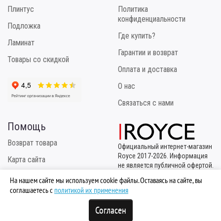
Плинтус
Политика
конфиденциальности
Подложка
Где купить?
Ламинат
Гарантии и возврат
Товары со скидкой
Оплата и доставка
О нас
Связаться с нами
Помощь
Возврат товара
Официальный интернет-магазин
Royce 2017-2026. Информация
Карта сайта
не является публичной офертой.
Эксклюзивный
Инструкция по укладке
На нашем сайте мы используем cookie файлы. Оставаясь на сайте, вы
правообладатель
соглашаетесь с
политикой их применения
ТМ "Royce" - ООО "МБК
Логистик"
Согласен