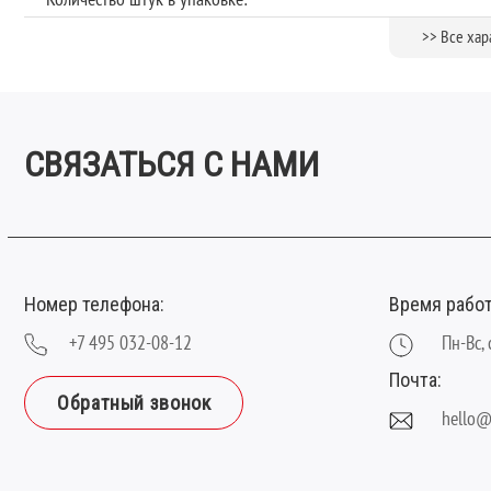
Коллекция:
>> Все хар
Обработка поверхности:
Страна производства:
Теплый пол
СВЯЗАТЬСЯ С НАМИ
Тип замка:
Тип рисунка:
Толщина, мм:
Фаска:
Номер телефона:
Время рабо
Цвет:
Ширина планки (мм):
+7 495 032-08-12
Пн-Вс, 
Почта:
Обратный звонок
hello@