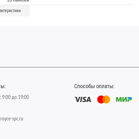
Villa 43/4.5
актеристики
Полуматовая
Китай
до +27 градусов
Замок
Однополосный
4.5
V-образная
ты:
Способы оплаты:
светло-коричневый
180
с 9:00 до 19:00
royce-spc.ru