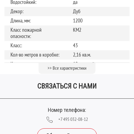
Водостойкий:
да
Декор:
Дуб
Длина, мм:
1200
Класс пожарной
КМ2
опасности:
Класс:
43
Кол-во метров в коробке:
2,16 кв.м.
Количество штук в
10 панелей
>> Все характеристики
упаковке:
Коллекция:
Villa 43/4.5
СВЯЗАТЬСЯ С НАМИ
Обработка поверхности:
Полуматовая
Страна производства:
Китай
Теплый пол
до +27 градусов
Номер телефона:
Тип замка:
Замок
+7 495 032-08-12
Тип рисунка:
Однополосный