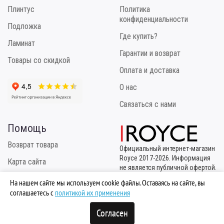
Плинтус
Политика
конфиденциальности
Подложка
Где купить?
Ламинат
Гарантии и возврат
Товары со скидкой
Оплата и доставка
О нас
Связаться с нами
Помощь
Возврат товара
Официальный интернет-магазин
Royce 2017-2026. Информация
Карта сайта
не является публичной офертой.
Эксклюзивный
Инструкция по укладке
На нашем сайте мы используем cookie файлы. Оставаясь на сайте, вы
правообладатель
соглашаетесь с
политикой их применения
ТМ "Royce" - ООО "МБК
Логистик"
Согласен