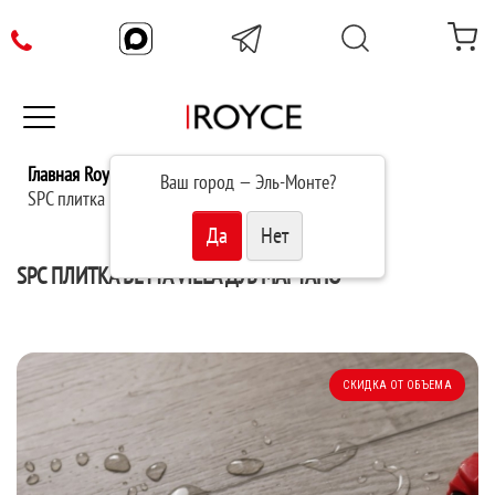
Главная Royce
Каталог
Ваш город —
Эль-Монте
?
SPC плитка Betta Villa Дуб Мартано V108
SPC ПЛИТКА BETTA VILLA ДУБ МАРТАНО
СКИДКА ОТ ОБЪЕМА