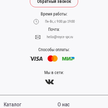
Толщина, мм:
4.5
Обратный звонок
Фаска:
V-образная
Время работы:
Цвет:
бежево-серый
Пн-Вс, с 9:00 до 19:00
Ширина планки (мм):
180
Почта:
hello@royce-spc.ru
Способы оплаты:
Мы в сети:
Каталог
О нас