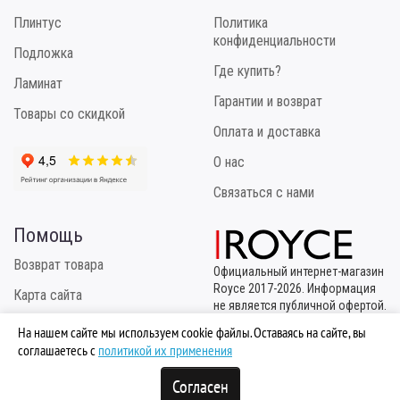
Плинтус
Политика
конфиденциальности
Подложка
Где купить?
Ламинат
Гарантии и возврат
Товары со скидкой
Оплата и доставка
О нас
Связаться с нами
Помощь
Возврат товара
Официальный интернет-магазин
Royce 2017-2026. Информация
Карта сайта
не является публичной офертой.
Эксклюзивный
Инструкция по укладке
На нашем сайте мы используем cookie файлы. Оставаясь на сайте, вы
правообладатель
соглашаетесь с
политикой их применения
ТМ "Royce" - ООО "МБК
Логистик"
Согласен