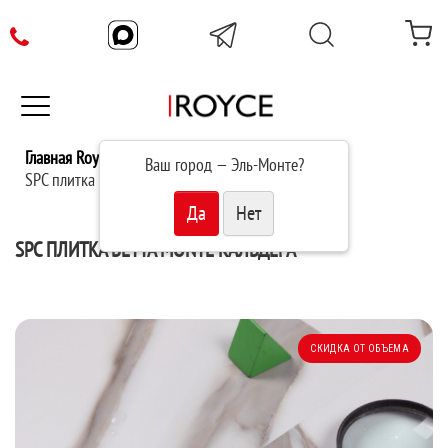
Главная Royce
Каталог
Ваш город —
Эль-Монте
?
SPC плитка Betta Monte Кальдера M902
SPC ПЛИТКА BETTA MONTE КАЛЬДЕРА
СКИДКА ОТ ОБЪЕМА