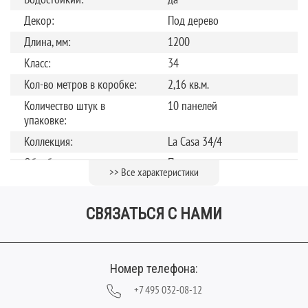
Декор:
Под дерево
Длина, мм:
1200
Класс:
34
Кол-во метров в коробке:
2,16 кв.м.
Количество штук в
10 панелей
упаковке:
Коллекция:
La Casa 34/4
Обработка поверхности:
Полуматовая
>> Все характеристики
Страна производства:
Россия
Теплый пол
до +27 градусов
СВЯЗАТЬСЯ С НАМИ
Тип замка:
Замок
Тип рисунка:
Однополосный
Номер телефона:
Толщина, мм:
4
Фаска:
+7 495 032-08-12
V-образная